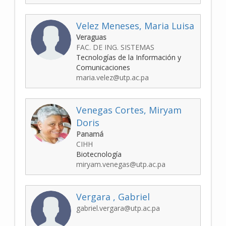
Velez Meneses, Maria Luisa
Veraguas
FAC. DE ING. SISTEMAS
Tecnologías de la Información y
Comunicaciones
maria.velez@utp.ac.pa
Venegas Cortes, Miryam
Doris
Panamá
CIHH
Biotecnología
miryam.venegas@utp.ac.pa
Vergara , Gabriel
gabriel.vergara@utp.ac.pa