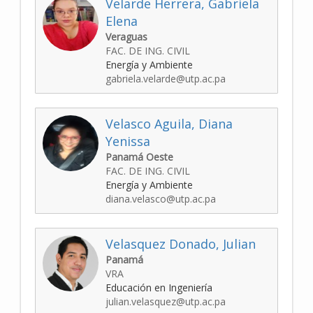
Velarde Herrera, Gabriela
Elena
Veraguas
FAC. DE ING. CIVIL
Energía y Ambiente
gabriela.velarde@utp.ac.pa
Velasco Aguila, Diana
Yenissa
Panamá Oeste
FAC. DE ING. CIVIL
Energía y Ambiente
diana.velasco@utp.ac.pa
Velasquez Donado, Julian
Panamá
VRA
Educación en Ingeniería
julian.velasquez@utp.ac.pa