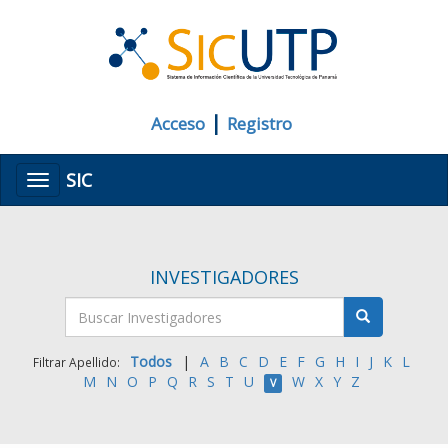
|
Acceso
Registro
SIC
Menú
INVESTIGADORES
Todos
|
A
B
C
D
E
F
G
H
I
J
K
L
Filtrar Apellido:
M
N
O
P
Q
R
S
T
U
W
X
Y
Z
V